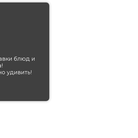
авки блюд и
!
о удивить!