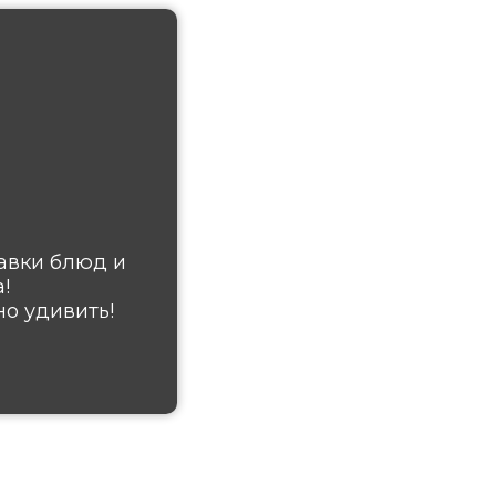
авки блюд и
!
о удивить!