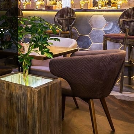
д и
ь!